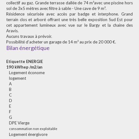
collectif au gaz. Grande terrasse dallée de 74 m²avec une piscine hors
sol de 3x5 mètres avec filtre à sable - Une cave de 9 m².
Résidence sécurisée avec accès par badge et interphone. Grand
terrain clos et arboré offrant une très belle exposition Sud Est pour
cet appartement lumineux avec vue sur le Bargy et la chaine des
Aravis.
Aucuns travaux à prévoir.
Possibilité d’acheter un garage de 14 m² au prix de 20 000 €.
Bilan énergétique
Etiquette ENERGIE
190 kWhep /m2/an
Logement économe
logement
A
B
C
D
E
F
G
DPE Vierge
consommation non exploitable
Logement énergivore