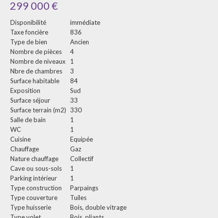
299 000
€
Disponibilité
immédiate
Taxe foncière
836
Type de bien
Ancien
Nombre de pièces
4
Nombre de niveaux
1
Nbre de chambres
3
Surface habitable
84
Exposition
Sud
Surface séjour
33
Surface terrain (m2)
330
Salle de bain
1
WC
1
Cuisine
Equipée
Chauffage
Gaz
Nature chauffage
Collectif
Cave ou sous-sols
1
Parking intérieur
1
Type construction
Parpaings
Type couverture
Tuiles
Type huisserie
Bois, double vitrage
Type volet
Bois, pliants