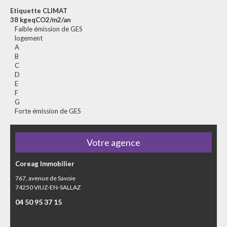
Etiquette CLIMAT
38 kgeqCO2/m2/an
Faible émission de GES
logement
A
B
C
D
E
F
G
Forte émission de GES
Votre agence
Coreag Immobilier
767, avenue de Savoie
74250
VIUZ-EN-SALLAZ
04 50 95 37 15