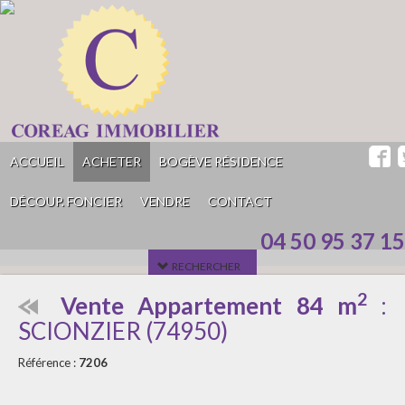
ACCUEIL
ACHETER
BOGÈVE RÉSIDENCE
DÉCOUP. FONCIER
VENDRE
CONTACT
04 50 95 37 15
RECHERCHER
2
Vente Appartement 84 m
:
SCIONZIER
(
74950
)
Référence :
7206